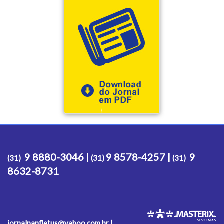
9 8880-3046 |
9 8578-4257 |
9
(31)
(31)
(31)
8632-8731
jornalpanfletus@yahoo.com.br |