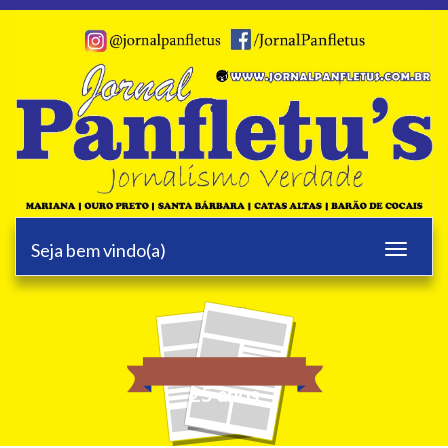
Seja bem vindo(a)
Toggle
navigati
25 anos