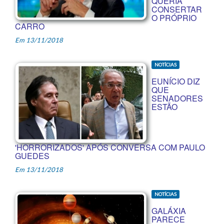
QUERIA
CONSERTAR
O PRÓPRIO
CARRO
Em 13/11/2018
NOTÍCIAS
EUNÍCIO DIZ
QUE
SENADORES
ESTÃO
'HORRORIZADOS' APÓS CONVERSA COM PAULO
GUEDES
Em 13/11/2018
NOTÍCIAS
GALÁXIA
PARECE