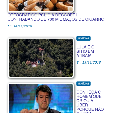
ORTOGRÁFICO POLÍCIA DESCOBRI
CONTRABANDO DE 700 MIL MAÇOS DE CIGARRO
Em 14/11/2018
NOTÍCIAS
LULA E O
SÍTIO EM
ATIBAIA
Em 13/11/2018
NOTÍCIAS
CONHEÇA O
HOMEM QUE
CRIOU A
UBER
PORQUE NÃO