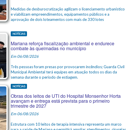
Medidas de desburocratização agilizam o licenciamento urbanístico
e viabilizam empreendimentos, equipamentos públicos e a
aprovação de dois loteamentos com mais de 330 lotes
NOTÍCIAS
Mariana reforça fiscalização ambiental e endurece
combate às queimadas no município
Em 06/08/2026
Três pessoas foram presas por provocarem incêndios; Guarda Civil
Municipal Ambiental terá equipes em atuação todos os dias da
semana durante o período de estiagem.
NOTÍCIAS
Obras dos leitos de UTI do Hospital Monsenhor Horta
avançam e entrega está prevista para o primeiro
trimestre de 2027
Em 06/08/2026
Estrutura com 10 leitos de terapia intensiva representa um marco
para a saúde de Mariana e permitirá ampliar atendimentos, cirurgias