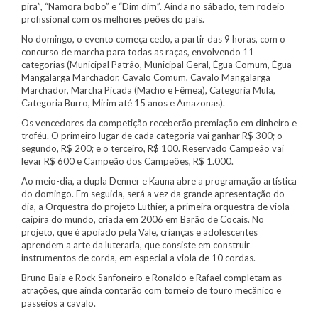
pira”, “Namora bobo” e “Dim dim”. Ainda no sábado, tem rodeio
profissional com os melhores peões do país.
No domingo, o evento começa cedo, a partir das 9 horas, com o
concurso de marcha para todas as raças, envolvendo 11
categorias (Municipal Patrão, Municipal Geral, Égua Comum, Égua
Mangalarga Marchador, Cavalo Comum, Cavalo Mangalarga
Marchador, Marcha Picada (Macho e Fêmea), Categoria Mula,
Categoria Burro, Mirim até 15 anos e Amazonas).
Os vencedores da competição receberão premiação em dinheiro e
troféu. O primeiro lugar de cada categoria vai ganhar R$ 300; o
segundo, R$ 200; e o terceiro, R$ 100. Reservado Campeão vai
levar R$ 600 e Campeão dos Campeões, R$ 1.000.
Ao meio-dia, a dupla Denner e Kauna abre a programação artística
do domingo. Em seguida, será a vez da grande apresentação do
dia, a Orquestra do projeto Luthier, a primeira orquestra de viola
caipira do mundo, criada em 2006 em Barão de Cocais. No
projeto, que é apoiado pela Vale, crianças e adolescentes
aprendem a arte da luteraria, que consiste em construir
instrumentos de corda, em especial a viola de 10 cordas.
Bruno Baia e Rock Sanfoneiro e Ronaldo e Rafael completam as
atrações, que ainda contarão com torneio de touro mecânico e
passeios a cavalo.