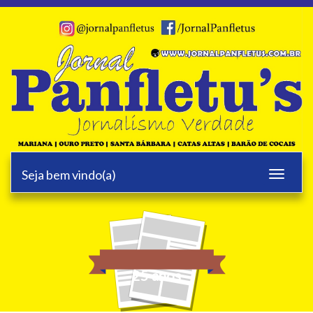
Seja bem vindo(a)
Toggle
navigati
25 anos