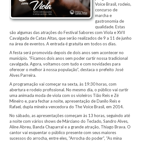
Voice Brasil, rodeio,
concurso de
marcha e
gastronomia de
qualidade. Estas
são algumas das atrações do Festival Sabores com Viola e XVII
Cavalgada de Catas Altas, que serão realizados de 9 a 11 de junho
na área de eventos. A entrada é gratuita em todos os dias.
A festa será promovida depois de dois anos sem acontecer no
município. “Ficamos dois anos sem poder curtir nossa tradicional
cavalgada. Agora, voltamos com tudo e com novidades para
oferecer o melhor à nossa população”, destaca o prefeito José
Alves Parreira.
A programação vai começar na sexta, às 19:30 horas, com
abertura e rodeio profissional. No mesmo dia, o público vai curtir
uma animada moda de viola com os violeiros Tião Reis e Zé
Mineiro e, para fechar a noite, apresentação de Danilo Reis e
Rafael, dupla mineira vencedora do The Voice Brasil, em 2014.
No sábado, as apresentações começam às 13 horas, seguindo até
a noite com vários shows de Márciano do Teclado, Sandro Alves,
Aline Abreu, Banda Chaparral e a grande atração, Thiago Brava. O
cantor vai esquentar o público presente com seus maiores
sucessos do arrocha, entre eles, “Arrocha do poder”, “As mina