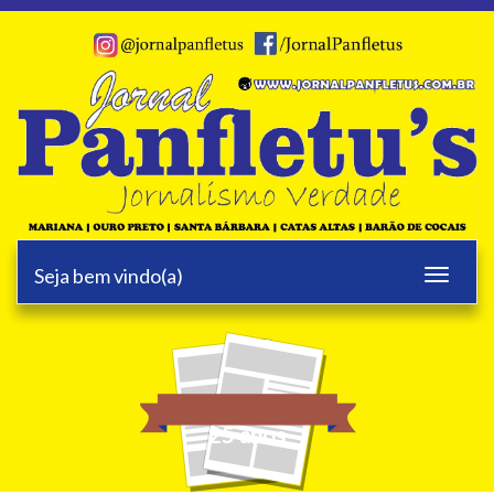
Seja bem vindo(a)
Toggle
navigati
25 anos