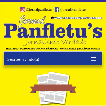
Seja bem vindo(a)
Toggle
navigati
25 anos