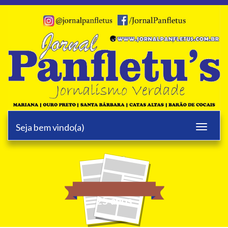
Seja bem vindo(a)
Toggle
navigati
25 anos