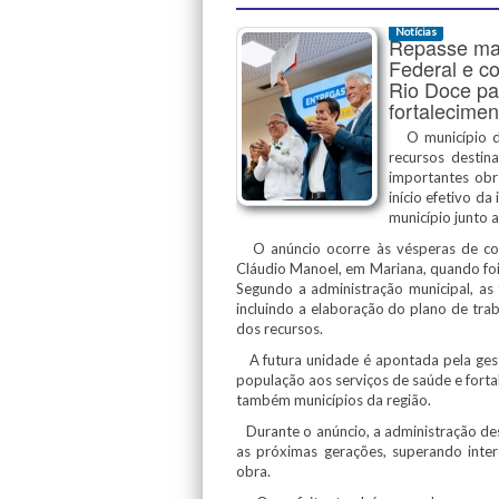
Notícias
Repasse mar
Federal e co
Rio Doce pa
fortalecime
O município de 
recursos destin
importantes obr
início efetivo d
município junto 
O anúncio ocorre às vésperas de compl
Cláudio Manoel, em Mariana, quando foi
Segundo a administração municipal, as 
incluindo a elaboração do plano de trab
dos recursos.
A futura unidade é apontada pela gest
população aos serviços de saúde e fort
também municípios da região.
Durante o anúncio, a administração des
as próximas gerações, superando inter
obra.