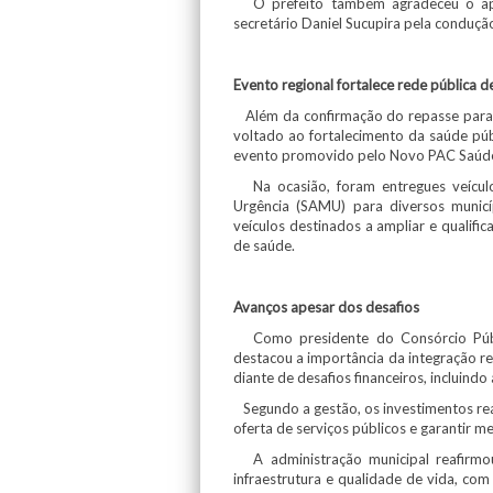
O prefeito também agradeceu o apoi
secretário Daniel Sucupira pela conduçã
Evento regional fortalece rede pública d
Além da confirmação do repasse para o
voltado ao fortalecimento da saúde púb
evento promovido pelo Novo PAC Saúd
Na ocasião, foram entregues veículo
Urgência (SAMU) para diversos munic
veículos destinados a ampliar e qualifi
de saúde.
Avanços apesar dos desafios
Como presidente do Consórcio Públi
destacou a importância da integração r
diante de desafios financeiros, incluind
Segundo a gestão, os investimentos real
oferta de serviços públicos e garantir m
A administração municipal reafirmou
infraestrutura e qualidade de vida, c