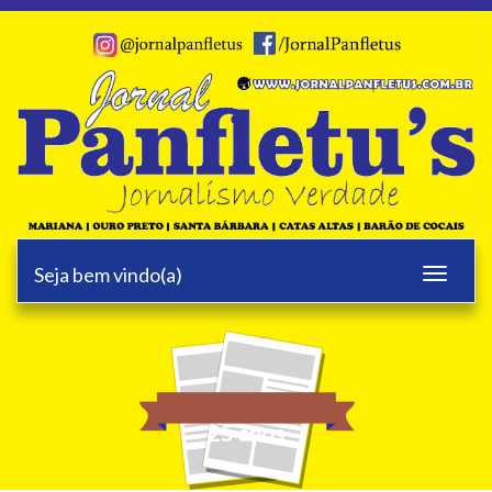
Seja bem vindo(a)
Toggle
navigati
25 anos