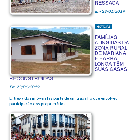
RESSACA
Em 23/01/2019
NOTÍCIAS
FAMÍLIAS
ATINGIDAS DA
ZONA RURAL
DE MARIANA
E BARRA
LONGA TÊM
SUAS CASAS
RECONSTRUÍDAS
Em 23/01/2019
Entrega dos imóveis faz parte de um trabalho que envolveu
participação dos proprietários