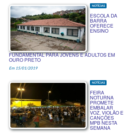
NOTÍCIAS
ESCOLA DA
BARRA
OFERECE
ENSINO
FUNDAMENTAL PARA JOVENS E ADULTOS EM
OURO PRETO
Em 15/01/2019
NOTÍCIAS
FEIRA
NOTURNA
PROMETE
EMBALAR
VOZ, VIOLÃO E
CANÇÕES
MPB NESTA
SEMANA