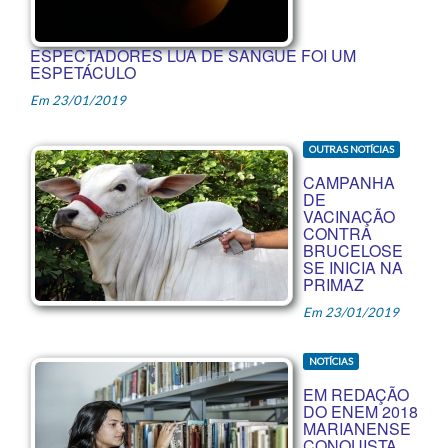
ESPECTADORES LUA DE SANGUE FOI UM
ESPETÁCULO
Em 23/01/2019
OUTRAS NOTÍCIAS
CAMPANHA
DE
VACINAÇÃO
CONTRA
BRUCELOSE
SE INICIA NA
PRIMAZ
Em 23/01/2019
NOTÍCIAS
EM REDAÇÃO
DO ENEM 2018
MARIANENSE
CONQUISTA