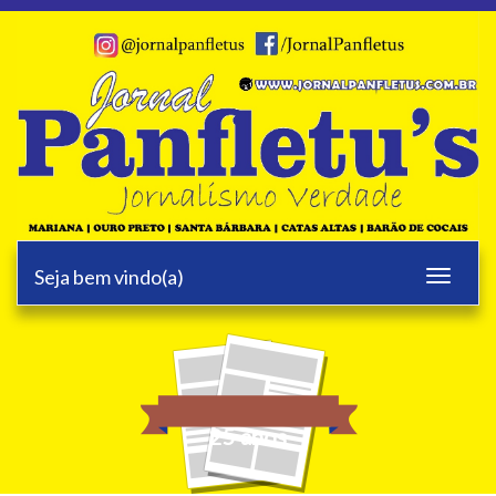
Seja bem vindo(a)
Toggle
navigati
25 anos