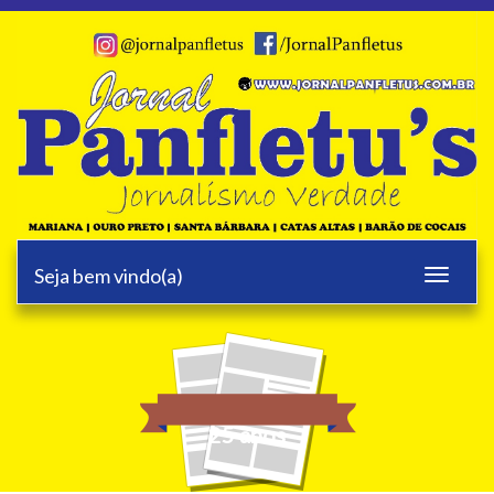
Seja bem vindo(a)
Toggle
navigati
25 anos