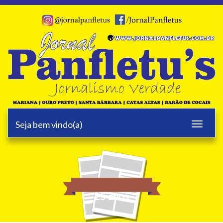
Seja bem vindo(a)
Toggle
navigati
25 anos