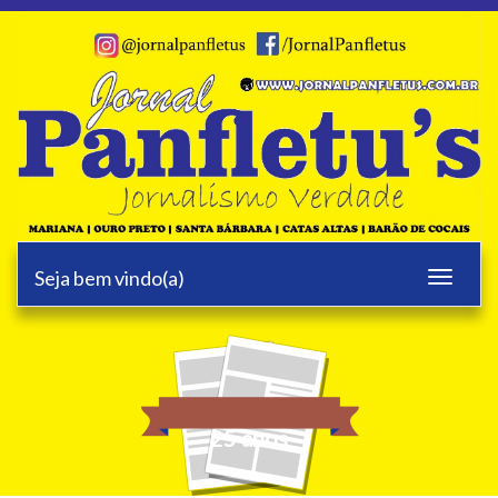
Seja bem vindo(a)
Toggle
navigati
25 anos