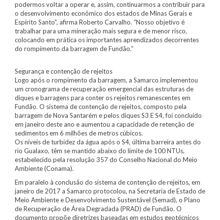
podermos voltar a operar e, assim, continuarmos a contribuir para
o desenvolvimento econômico dos estados de Minas Gerais e
Espírito Santo”, afirma Roberto Carvalho. “Nosso objetivo é
trabalhar para uma mineração mais segura e de menor risco,
colocando em prática os importantes aprendizados decorrentes
do rompimento da barragem de Fundão.”
Segurança e contenção de rejeitos
Logo após o rompimento da barragem, a Samarco implementou
um cronograma de recuperação emergencial das estruturas de
diques e barragens para conter os rejeitos remanescentes em
Fundão. O sistema de contenção de rejeitos, composto pela
barragem de Nova Santarém e pelos diques S3 E S4, foi concluído
em janeiro deste ano e aumentou a capacidade de retenção de
sedimentos em 6 milhões de metros cúbicos.
Os níveis de turbidez da água após o S4, última barreira antes do
rio Gualaxo, têm se mantido abaixo do limite de 100 NTUs,
estabelecido pela resolução 357 do Conselho Nacional do Meio
Ambiente (Conama).
Em paralelo à conclusão do sistema de contenção de rejeitos, em
janeiro de 2017 a Samarco protocolou, na Secretaria de Estado de
Meio Ambiente e Desenvolvimento Sustentável (Semad), o Plano
de Recuperação de Área Degradada (PRAD) de Fundão. O
documento propõe diretrizes baseadas em estudos geotécnicos