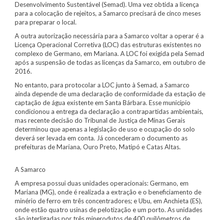
Desenvolvimento Sustentável (Semad). Uma vez obtida a licença
para a colocação de rejeitos, a Samarco precisará de cinco meses
para preparar o local.
A outra autorização necessária para a Samarco voltar a operar é a
Licença Operacional Corretiva (LOC) das estruturas existentes no
complexo de Germano, em Mariana. A LOC foi exigida pela Semad
após a suspensão de todas as licenças da Samarco, em outubro de
2016.
No entanto, para protocolar a LOC junto à Semad, a Samarco
ainda depende de uma declaração de conformidade da estação de
captação de água existente em Santa Bárbara. Esse município
condicionou a entrega da declaração a contrapartidas ambientais,
mas recente decisão do Tribunal de Justiça de Minas Gerais
determinou que apenas a legislação de uso e ocupação do solo
deverá ser levada em conta. Já concederam o documento as
prefeituras de Mariana, Ouro Preto, Matipó e Catas Altas.
A Samarco
A empresa possui duas unidades operacionais: Germano, em
Mariana (MG), onde é realizada a extração e o beneficiamento de
minério de ferro em três concentradores; e Ubu, em Anchieta (ES),
onde estão quatro usinas de pelotização e um porto. As unidades
são interligadas por três minerodutos de 400 quilômetros de