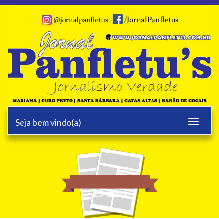
Seja bem vindo(a)
Toggle
navigati
25 anos