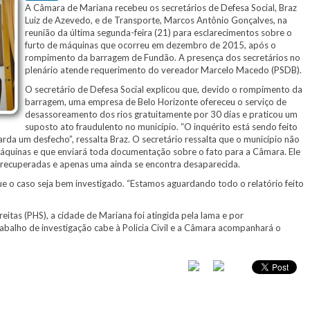
A Câmara de Mariana recebeu os secretários de Defesa Social, Braz
Luiz de Azevedo, e de Transporte, Marcos Antônio Gonçalves, na
reunião da última segunda-feira (21) para esclarecimentos sobre o
furto de máquinas que ocorreu em dezembro de 2015, após o
rompimento da barragem de Fundão. A presença dos secretários no
plenário atende requerimento do vereador Marcelo Macedo (PSDB).
O secretário de Defesa Social explicou que, devido o rompimento da
barragem, uma empresa de Belo Horizonte ofereceu o serviço de
desassoreamento dos rios gratuitamente por 30 dias e praticou um
suposto ato fraudulento no município. “O inquérito está sendo feito
rda um desfecho”, ressalta Braz. O secretário ressalta que o município não
máquinas e que enviará toda documentação sobre o fato para a Câmara. Ele
recuperadas e apenas uma ainda se encontra desaparecida.
o caso seja bem investigado. “Estamos aguardando todo o relatório feito
itas (PHS), a cidade de Mariana foi atingida pela lama e por
rabalho de investigação cabe à Policia Civil e a Câmara acompanhará o