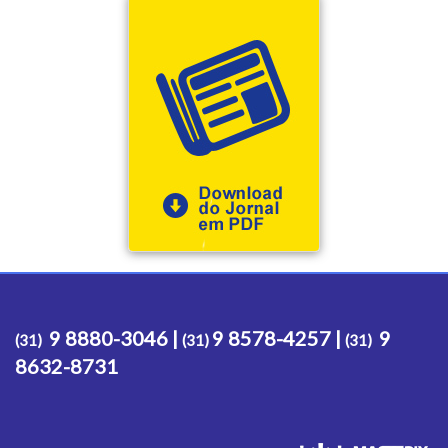
9 8880-3046 |
9 8578-4257 |
9
(31)
(31)
(31)
8632-8731