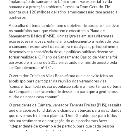
implantação do saneamento básico torna-se essencial à vida
humana e à proteção ambiental", ressalta Dom Geraldo. Ele
aponta que 120 milhões de latino-americanos não têm acesso a
banheiros.
A escolha do tema também tem o objetivo de apoiar e incentivar
os municípios para que elaborem e executem o Plano de
Saneamento Básico (PMSB), unir as igrejas em suas diferentes
expressões religiosas, estimular o conhecimento à realidade local,
o consumo responsável da natureza e da água e, principalmente,
desenvolver a consciência de que políticas públicas devem se
tornar realidade. O Plano de Saneamento Básico de Mariana foi
aprovado em junho de 2015 e instituído no mês de agosto pela
Lei Complementar nº 151.
O vereador Cristiano Vilas Boas afirma que o convite feito ao
arcebispo para participar da reunião dos vereadores visa
“conscientizar toda nossa população sobre a importância do tema
da Campanha da Fraternidade desse ano para que a gente possa
cuidar da nossa casa comum”.
O presidente da Câmara, vereador Tenente Freitas (PHS), ressalta
que o arcebispo foi didático e chamou a atenção para os cuidados
que devemos ter com o planeta. “Dom Geraldo traz para todos
nós um sentimento de obrigação do que precisamos fazer
independente de governo e de partido, para que cada pessoa