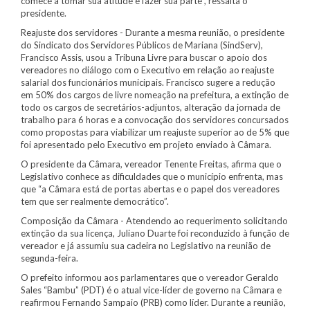
comece a tomar sua atitude e fazer sua parte”, ressalta o
presidente.
Reajuste dos servidores - Durante a mesma reunião, o presidente
do Sindicato dos Servidores Públicos de Mariana (SindServ),
Francisco Assis, usou a Tribuna Livre para buscar o apoio dos
vereadores no diálogo com o Executivo em relação ao reajuste
salarial dos funcionários municipais. Francisco sugere a redução
em 50% dos cargos de livre nomeação na prefeitura, a extinção de
todo os cargos de secretários-adjuntos, alteração da jornada de
trabalho para 6 horas e a convocação dos servidores concursados
como propostas para viabilizar um reajuste superior ao de 5% que
foi apresentado pelo Executivo em projeto enviado à Câmara.
O presidente da Câmara, vereador Tenente Freitas, afirma que o
Legislativo conhece as dificuldades que o município enfrenta, mas
que “a Câmara está de portas abertas e o papel dos vereadores
tem que ser realmente democrático”.
Composição da Câmara - Atendendo ao requerimento solicitando
extinção da sua licença, Juliano Duarte foi reconduzido à função de
vereador e já assumiu sua cadeira no Legislativo na reunião de
segunda-feira.
O prefeito informou aos parlamentares que o vereador Geraldo
Sales “Bambu” (PDT) é o atual vice-líder de governo na Câmara e
reafirmou Fernando Sampaio (PRB) como líder. Durante a reunião,