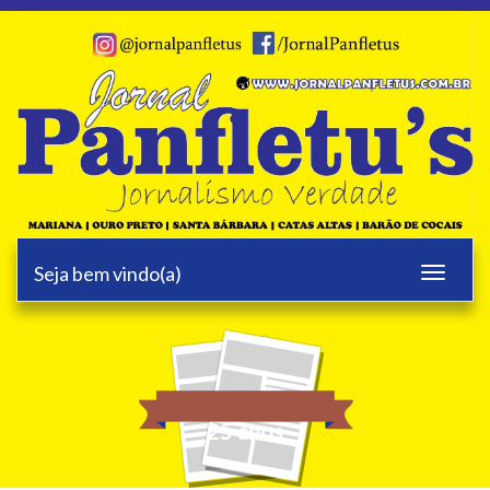
Seja bem vindo(a)
Toggle
navigati
25 anos