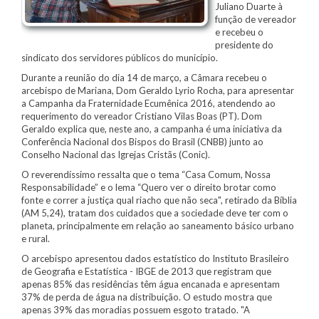
Juliano Duarte à
função de vereador
e recebeu o
presidente do
sindicato dos servidores públicos do município.
Durante a reunião do dia 14 de março, a Câmara recebeu o
arcebispo de Mariana, Dom Geraldo Lyrio Rocha, para apresentar
a Campanha da Fraternidade Ecumênica 2016, atendendo ao
requerimento do vereador Cristiano Vilas Boas (PT). Dom
Geraldo explica que, neste ano, a campanha é uma iniciativa da
Conferência Nacional dos Bispos do Brasil (CNBB) junto ao
Conselho Nacional das Igrejas Cristãs (Conic).
O reverendíssimo ressalta que o tema “Casa Comum, Nossa
Responsabilidade” e o lema “Quero ver o direito brotar como
fonte e correr a justiça qual riacho que não seca", retirado da Bíblia
(AM 5,24), tratam dos cuidados que a sociedade deve ter com o
planeta, principalmente em relação ao saneamento básico urbano
e rural.
O arcebispo apresentou dados estatístico do Instituto Brasileiro
de Geografia e Estatística - IBGE de 2013 que registram que
apenas 85% das residências têm água encanada e apresentam
37% de perda de água na distribuição. O estudo mostra que
apenas 39% das moradias possuem esgoto tratado. "A