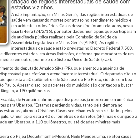
criação de regiões interestaduais de saúde com
estados vizinhos.
A não implantação, em Minas Gerais, das regiões interestaduais de
saúde vem causando mortes por atraso no atendimento médico e
em acidentes rodoviários. Casos desse tipo foram relatados, nesta
quarta-feira (24/2/16), por autoridades municipais que participaram
de audiência pública realizada pela Comissão de Saúde da
Assembleia Legislativa de Minas Gerais (ALMG). As regiões
interestaduais de saúde estão previstas no Decreto Federal 7.508,
e diferentes estados, em áreas limítrofes, de forma que moradores de um
médico em outro, por meio do Sistema Único de Saúde (SUS).
uerimento do deputado Arnaldo Silva (PR), que lamentou a ausência de
ndispensável para efetivar o atendimento interestadual. O deputado citou o
ípio que está a 50 quilômetros de São José do Rio Preto, cidade com boa
São Paulo. Apesar disso, os pacientes do município são obrigados a buscar
ângulo, a 190 quilômetros.
 Escalda, de Fronteira, afirmou que dez pessoas já morreram em um único
ntes para Uberaba. “Estamos perdendo vidas, tanto pela demora no
 estradas”, afirmou Cristiane. Casos semelhantes foram relatados pelos
ulo. O município está a 40 quilômetros de Barretos (SP), mas é obrigado a
de em Uberaba, a 110 quilômetros, ou até cidades mineiras mais
oeira do Pajeú (Jequitinhonha/Mucuri), Neile Mendes Lima, relatou casos