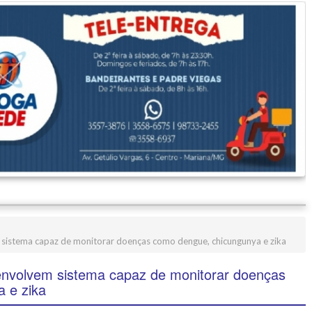
istema capaz de monitorar doenças como dengue, chicungunya e zika
nvolvem sistema capaz de monitorar doenças
 e zika