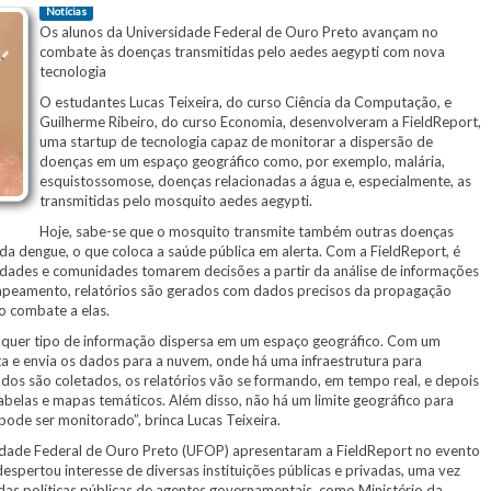
Notícias
Os alunos da Universidade Federal de Ouro Preto avançam no
combate às doenças transmitidas pelo aedes aegypti com nova
tecnologia
O estudantes Lucas Teixeira, do curso Ciência da Computação, e
Guilherme Ribeiro, do curso Economia, desenvolveram a FieldReport,
uma startup de tecnologia capaz de monitorar a dispersão de
doenças em um espaço geográfico como, por exemplo, malária,
esquistossomose, doenças relacionadas a água e, especialmente, as
transmitidas pelo mosquito aedes aegypti.
Hoje, sabe-se que o mosquito transmite também outras doenças
 da dengue, o que coloca a saúde pública em alerta. Com a FieldReport, é
cidades e comunidades tomarem decisões a partir da análise de informações
apeamento, relatórios são gerados com dados precisos da propagação
o combate a elas.
alquer tipo de informação dispersa em um espaço geográfico. Com um
eta e envia os dados para a nuvem, onde há uma infraestrutura para
os são coletados, os relatórios vão se formando, em tempo real, e depois
belas e mapas temáticos. Além disso, não há um limite geográfico para
pode ser monitorado”, brinca Lucas Teixeira.
rsidade Federal de Ouro Preto (UFOP) apresentaram a FieldReport no evento
espertou interesse de diversas instituições públicas e privadas, uma vez
 das políticas públicas de agentes governamentais, como Ministério da