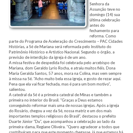
Senhora da
Assunção teve no
domingo (14) sua
última celebração
antes do
fechamento para
reforma. Como
parte do Programa de Aceleração do Crescimento – PAC Cidades
Histórias, a Sé de Mariana será reformada pelo Instituto do
Patrimônio Histórico e Artístico Nacional. Segundo o órgão, a
previsão de interdição da igreja é de um ano.
A missa festiva de despedida foi celebrada pelo arcebispo de
Mariana, dom Geraldo Lyrio Rocha, e atraiu muitos fiéis. Dona
Maria Geralda Santos, 57 anos, mora na Colina, mas vem sempre
à missa na Sé. “Acho muito bela essa igreja, e gosto de rezar aqui.
Pena que ela vai ficar fechada, mas é para um bom motivo”,
salientou.
A catedral da Sé é a primeira catedral de Minas e também a
primeira no interior do Brasil. “Graças a Deus estamos
conseguindo reformar mais uma de nossas igrejas. Após a igreja
do Rosário, chegou a vez da Sé, nossa matriz e um dos mais
importantes templos religiosos do Brasil”, destacou o prefeito
Duarte Júnior “Du”, que acompanhou a celebração ao lado da
primeira-dama, Regiane Oliveira. “Quero agradecer a todos que
contribuíram para que este momento chegasse, já que estamos há