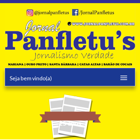
Seja bem vindo(a)
Toggle
navigati
25 anos