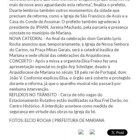
mais de nove anos aguardando esta reforma”, finaliza o prefeito.
Duarte lembrou também outros monumentos da cidade que
precisam de reforma, como a Igreja de São Francisco de Assis e a
Casa do Conde de Assumar. O prefeito também agradeceu à
presidente do IPHAN, Jurema Machado, pela parceria e presença
constate no município de Mariana.
NOVA CATEDRAL - Ao final da celebração dom Geraldo Lyrio
Rocha anunciou que, temporariamente, a Igreja de Nossa Senhora
do Carmo, na Praça Minas Gerais, será a catedral basílica de
Mariana e sede oficial das celebrações da Arquidiocese.
CONCERTO - Após a missa a organista Elisa Freixo fez uma
apresentação especial no órgão Arp Schnitger, doado à
Arquidiocese de Mariana no século 18 pelo rei de Portugal, dom
João V. Conforme explicou Elisa, o órgão será coberto e protegido
durante a reforma, já que o aparelho musical não passará por
nenhuma intervenção.
REFLEXOS NO TRÂNSITO - Cerca de oito vagas do
Estacionamento Rotativo estão inutilizadas na Rua Frei Durão, no
Centro Histórico. A interdição acontece como medida de
segurança em virtude das obras na Igreja da Sé.
FOTOS: ELCIO ROCHA | PREFEITURA DE MARIANA