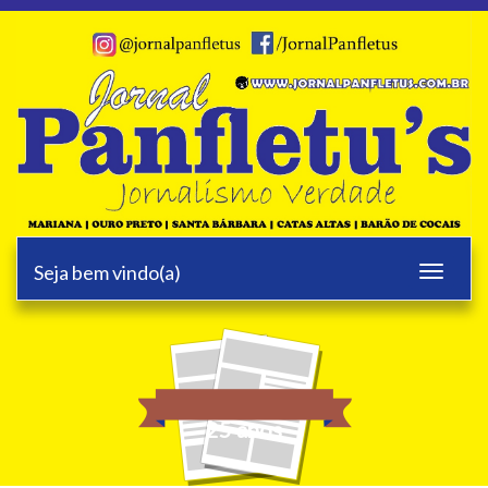
Seja bem vindo(a)
Toggle
navigati
25 anos