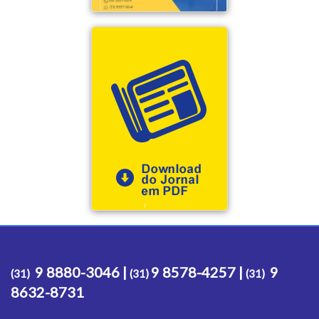
9 8880-3046 |
9 8578-4257 |
9
(31)
(31)
(31)
8632-8731