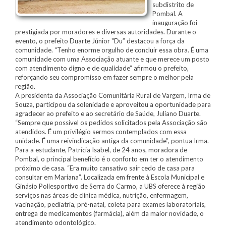
subdistrito de
Pombal. A
inauguração foi
prestigiada por moradores e diversas autoridades. Durante o
evento, o prefeito Duarte Júnior "Du” destacou a força da
comunidade. “Tenho enorme orgulho de concluir essa obra. É uma
comunidade com uma Associação atuante e que merece um posto
com atendimento digno e de qualidade” afirmou o prefeito,
reforçando seu compromisso em fazer sempre o melhor pela
região.
A presidenta da Associação Comunitária Rural de Vargem, Irma de
Souza, participou da solenidade e aproveitou a oportunidade para
agradecer ao prefeito e ao secretário de Saúde, Juliano Duarte.
“Sempre que possível os pedidos solicitados pela Associação são
atendidos. É um privilégio sermos contemplados com essa
unidade. É uma reivindicação antiga da comunidade”, pontua Irma.
Para a estudante, Patrícia Isabel, de 24 anos, moradora de
Pombal, o principal benefício é o conforto em ter o atendimento
próximo de casa. “Era muito cansativo sair cedo de casa para
consultar em Mariana”. Localizada em frente à Escola Municipal e
Ginásio Poliesportivo de Serra do Carmo, a UBS oferece à região
serviços nas áreas de clínica médica, nutrição, enfermagem,
vacinação, pediatria, pré-natal, coleta para exames laboratoriais,
entrega de medicamentos (farmácia), além da maior novidade, o
atendimento odontológico.