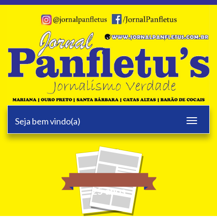
Seja bem vindo(a)
Toggle
navigati
25 anos