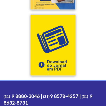
9 8880-3046 |
9 8578-4257 |
9
(31)
(31)
(31)
8632-8731