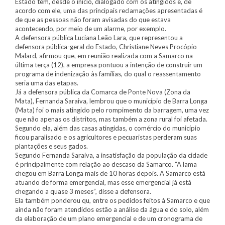
Estado tem, desde o início, dialogado com os atingidos e, de
acordo com ele, uma das principais reclamações apresentadas é
de que as pessoas não foram avisadas do que estava
acontecendo, por meio de um alarme, por exemplo.
A defensora pública Luciana Leão Lara, que representou a
defensora pública-geral do Estado, Christiane Neves Procópio
Malard, afirmou que, em reunião realizada com a Samarco na
última terça (12), a empresa pontuou a intenção de construir um
programa de indenização às famílias, do qual o reassentamento
seria uma das etapas.
Já a defensora pública da Comarca de Ponte Nova (Zona da
Mata), Fernanda Saraiva, lembrou que o município de Barra Longa
(Mata) foi o mais atingido pelo rompimento da barragem, uma vez
que não apenas os distritos, mas também a zona rural foi afetada.
Segundo ela, além das casas atingidas, o comércio do município
ficou paralisado e os agricultores e pecuaristas perderam suas
plantações e seus gados.
Segundo Fernanda Saraiva, a insatisfação da população da cidade
é principalmente com relação ao descaso da Samarco. “A lama
chegou em Barra Longa mais de 10 horas depois. A Samarco está
atuando de forma emergencial, mas esse emergencial já está
chegando a quase 3 meses”, disse a defensora.
Ela também ponderou qu, entre os pedidos feitos à Samarco e que
ainda não foram atendidos estão a análise da água e do solo, além
da elaboração de um plano emergencial e de um cronograma de