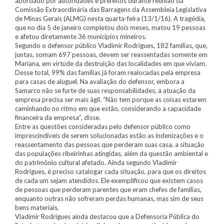
abordado por autoridades e prefeitos durante reunião da
Comissão Extraordinária das Barragens da Assembleia Legislativa
de Minas Gerais (ALMG) nesta quarta-feira (13/1/16). A tragédia,
que no dia 5 de janeiro completou dois meses, matou 19 pessoas
e afetou diretamente 36 municípios mineiros.
Segundo o defensor público Vladimir Rodrigues, 182 famílias, que,
juntas, somam 697 pessoas, devem ser reassentadas somente em
Mariana, em virtude da destruição das localidades em que viviam.
Desse total, 99% das famílias já foram realocadas pela empresa
para casas de aluguel. Na avaliação do defensor, embora a
Samarco não se furte de suas responsabilidades, a atuação da
empresa precisa ser mais ágil. “Não tem porque as coisas estarem
caminhando no ritmo em que estão, considerando a capacidade
financeira da empresa”, disse.
Entre as questões consideradas pelo defensor público como
imprescindíveis de serem solucionadas estão as indenizações e o
reassentamento das pessoas que perderam suas casa, a situação
das populações ribeirinhas atingidas, além da questão ambiental e
do patrimônio cultural afetado. Ainda segundo Vladimir
Rodrigues, é preciso catalogar cada situação, para que os direitos
de cada um sejam atendidos. Ele exemplificou que existem casos
de pessoas que perderam parentes que eram chefes de famílias,
enquanto outras não sofreram perdas humanas, mas sim de seus
bens materiais.
Vladimir Rodrigues ainda destacou que a Defensoria Pública do