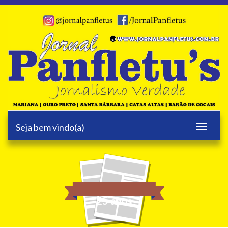
Seja bem vindo(a)
Toggle
navigati
25 anos