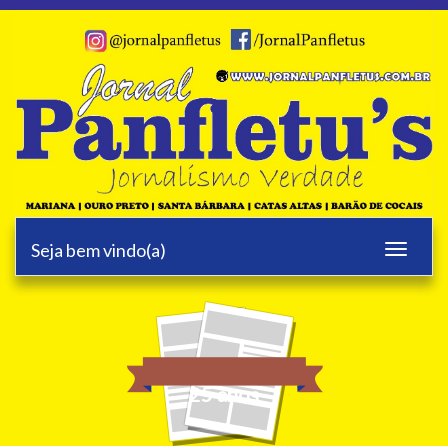
Seja bem vindo(a)
Toggle
navigati
25 anos