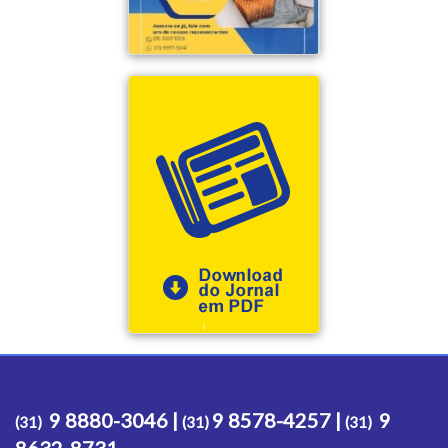
9 8880-3046 |
9 8578-4257 |
9
(31)
(31)
(31)
8632-8731