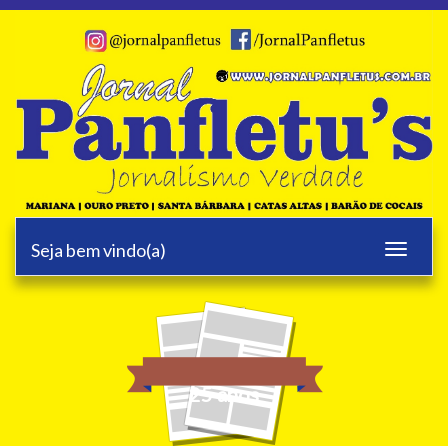
Seja bem vindo(a)
Toggle
navigati
25 anos