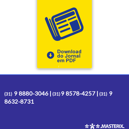
9 8880-3046 |
9 8578-4257 |
9
(31)
(31)
(31)
8632-8731