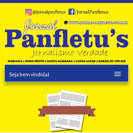
Seja bem vindo(a)
Toggle
navigati
25 anos