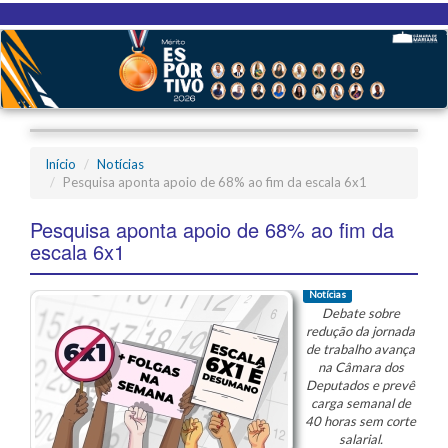
Início
Notícias
Pesquisa aponta apoio de 68% ao fim da escala 6x1
Pesquisa aponta apoio de 68% ao fim da
escala 6x1
Notícias
Debate sobre
redução da jornada
de trabalho avança
na Câmara dos
Deputados e prevê
carga semanal de
40 horas sem corte
salarial.