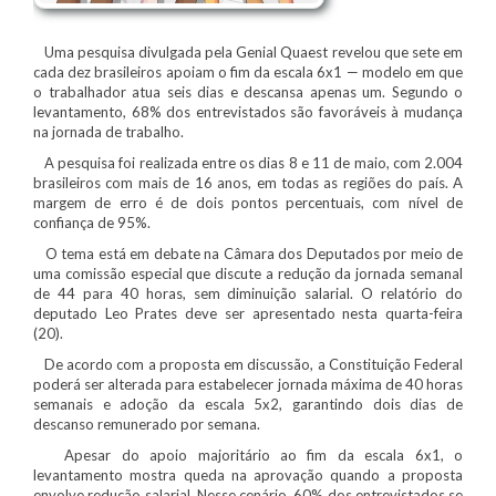
Uma pesquisa divulgada pela Genial Quaest revelou que sete em
cada dez brasileiros apoiam o fim da escala 6x1 — modelo em que
o trabalhador atua seis dias e descansa apenas um. Segundo o
levantamento, 68% dos entrevistados são favoráveis à mudança
na jornada de trabalho.
A pesquisa foi realizada entre os dias 8 e 11 de maio, com 2.004
brasileiros com mais de 16 anos, em todas as regiões do país. A
margem de erro é de dois pontos percentuais, com nível de
confiança de 95%.
O tema está em debate na Câmara dos Deputados por meio de
uma comissão especial que discute a redução da jornada semanal
de 44 para 40 horas, sem diminuição salarial. O relatório do
deputado Leo Prates deve ser apresentado nesta quarta-feira
(20).
De acordo com a proposta em discussão, a Constituição Federal
poderá ser alterada para estabelecer jornada máxima de 40 horas
semanais e adoção da escala 5x2, garantindo dois dias de
descanso remunerado por semana.
Apesar do apoio majoritário ao fim da escala 6x1, o
levantamento mostra queda na aprovação quando a proposta
envolve redução salarial. Nesse cenário, 60% dos entrevistados se