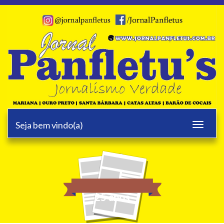
Seja bem vindo(a)
Toggle
navigati
25 anos