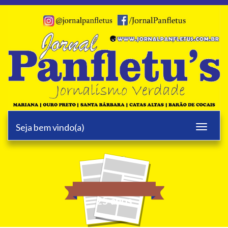
Seja bem vindo(a)
Toggle
navigati
25 anos