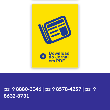
9 8880-3046 |
9 8578-4257 |
9
(31)
(31)
(31)
8632-8731