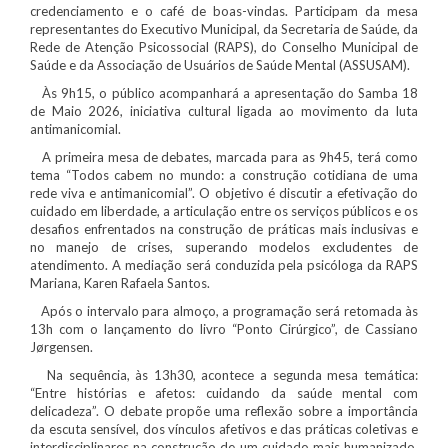
credenciamento e o café de boas-vindas. Participam da mesa
representantes do Executivo Municipal, da Secretaria de Saúde, da
Rede de Atenção Psicossocial (RAPS), do Conselho Municipal de
Saúde e da Associação de Usuários de Saúde Mental (ASSUSAM).
Às 9h15, o público acompanhará a apresentação do Samba 18
de Maio 2026, iniciativa cultural ligada ao movimento da luta
antimanicomial.
A primeira mesa de debates, marcada para as 9h45, terá como
tema “Todos cabem no mundo: a construção cotidiana de uma
rede viva e antimanicomial”. O objetivo é discutir a efetivação do
cuidado em liberdade, a articulação entre os serviços públicos e os
desafios enfrentados na construção de práticas mais inclusivas e
no manejo de crises, superando modelos excludentes de
atendimento. A mediação será conduzida pela psicóloga da RAPS
Mariana, Karen Rafaela Santos.
Após o intervalo para almoço, a programação será retomada às
13h com o lançamento do livro “Ponto Cirúrgico”, de Cassiano
Jørgensen.
Na sequência, às 13h30, acontece a segunda mesa temática:
“Entre histórias e afetos: cuidando da saúde mental com
delicadeza”. O debate propõe uma reflexão sobre a importância
da escuta sensível, dos vínculos afetivos e das práticas coletivas e
interdisciplinares na construção de um cuidado mais humanizado.