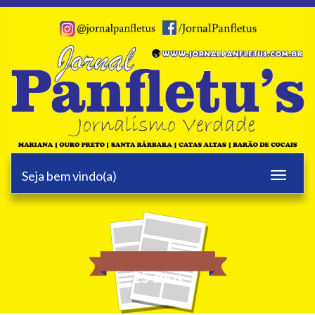
Seja bem vindo(a)
Toggle
navigati
25 anos