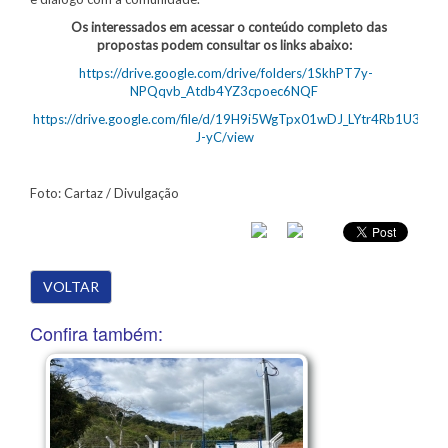
Os interessados em acessar o conteúdo completo das
propostas podem consultar os links abaixo:
https://drive.google.com/drive/folders/1SkhPT7y-
NPQqvb_Atdb4YZ3cpoec6NQF
https://drive.google.com/file/d/19H9i5WgTpx01wDJ_LYtr4Rb1U3g-
J-yC/view
Foto: Cartaz / Divulgação
VOLTAR
Confira também: