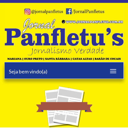
Seja bem vindo(a)
Toggle
navigati
25 anos