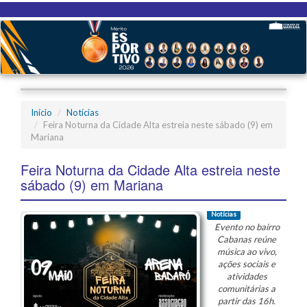
Início
Notícias
Feira Noturna da Cidade Alta estreia neste sábado (9) em
Mariana
Feira Noturna da Cidade Alta estreia neste
sábado (9) em Mariana
Notícias
Evento no bairro
Cabanas reúne
música ao vivo,
ações sociais e
atividades
comunitárias a
partir das 16h.