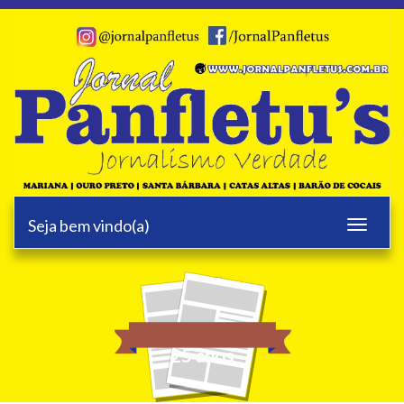
Seja bem vindo(a)
Toggle
navigati
25 anos