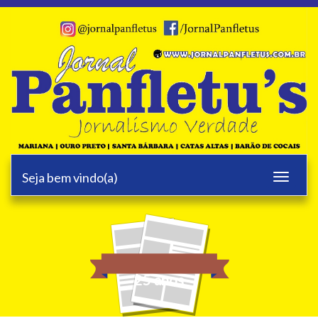
Seja bem vindo(a)
Toggle
navigati
25 anos