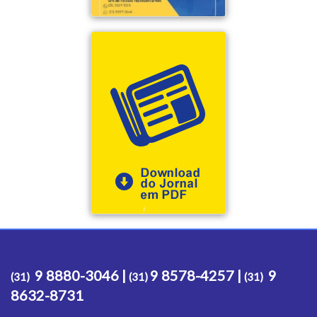
9 8880-3046 |
9 8578-4257 |
9
(31)
(31)
(31)
8632-8731