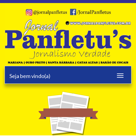
Seja bem vindo(a)
Toggle
navigati
25 anos