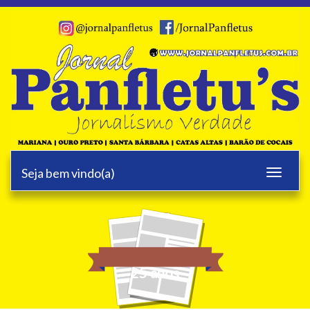
Seja bem vindo(a)
Toggle
navigati
25 anos