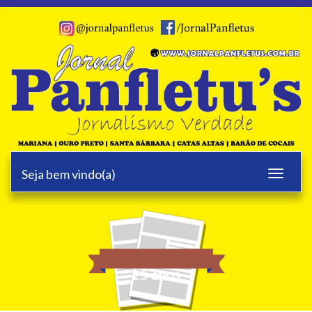
Seja bem vindo(a)
Toggle
navigati
25 anos