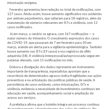
intoxicação exógena.
Fevereiro apresentou leve redução no total de notificações, com
127 casos. Ainda assim, houve aumento significativo nos acidentes
por animais peçonhentos, que saltaram para 18 registros, além da
manutenção de números relevantes em ISTs e violência, com 12
casos notificados.
Já em março, o cenário se agrava, com 167 notificações — o
maior número do trimestre. O crescimento expressivo dos casos
de COVID-19, que passaram de 7 em fevereiro para 30 em
março, acende um alerta para a vigilância epidemiológica. Também
houve aumento nas ISTs (19 casos) e nos registros de sífilis
adquirida (18). A violência interpessoal/autoprovocada segue em
patamar elevado, com 15 notificações no mês.
Embora a divulgação dos dados represente um instrumento
importante de transparência, especialistas apontam que a
recorrência de determinados agravos indica fragilidades nas ações
preventivas e na articulação das políticas públicas de saúde. A
persistência de casos evitáveis, como intoxicações, ISTs e
violência, evidencia a necessidade de investimentos contínuos em
educação em saúde, acompanhamento social e ampliação do
acesso aos serviços.
A prefeitura afirma que o boletim integra um processo contínuo
de monitoramento e fortalecimento das ações de vigilância. No