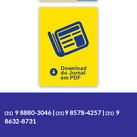
9 8880-3046 |
9 8578-4257 |
9
(31)
(31)
(31)
8632-8731