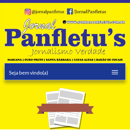
Seja bem vindo(a)
Toggle
navigati
25 anos