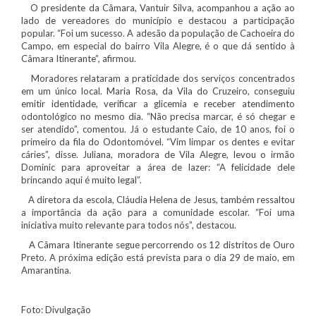
O presidente da Câmara, Vantuir Silva, acompanhou a ação ao
lado de vereadores do município e destacou a participação
popular. “Foi um sucesso. A adesão da população de Cachoeira do
Campo, em especial do bairro Vila Alegre, é o que dá sentido à
Câmara Itinerante”, afirmou.
Moradores relataram a praticidade dos serviços concentrados
em um único local. Maria Rosa, da Vila do Cruzeiro, conseguiu
emitir identidade, verificar a glicemia e receber atendimento
odontológico no mesmo dia. “Não precisa marcar, é só chegar e
ser atendido”, comentou. Já o estudante Caio, de 10 anos, foi o
primeiro da fila do Odontomóvel. “Vim limpar os dentes e evitar
cáries”, disse. Juliana, moradora de Vila Alegre, levou o irmão
Dominic para aproveitar a área de lazer: “A felicidade dele
brincando aqui é muito legal”.
A diretora da escola, Cláudia Helena de Jesus, também ressaltou
a importância da ação para a comunidade escolar. “Foi uma
iniciativa muito relevante para todos nós”, destacou.
A Câmara Itinerante segue percorrendo os 12 distritos de Ouro
Preto. A próxima edição está prevista para o dia 29 de maio, em
Amarantina.
Foto: Divulgação