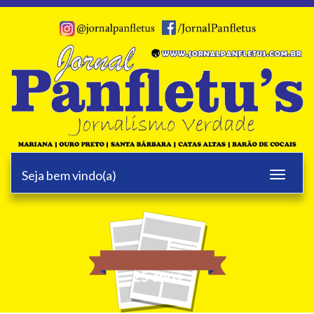
Seja bem vindo(a)
Toggle
navigati
25 anos