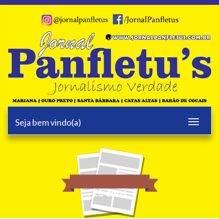
Seja bem vindo(a)
Toggle
navigati
25 anos