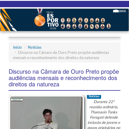
Início
Notícias
Discurso na Câmara de Ouro Preto propõe audiências
mensais e reconhecimento dos direitos da natureza
Discurso na Câmara de Ouro Preto propõe
audiências mensais e reconhecimento dos
direitos da natureza
Notícias
Durante 22ª
reunião ordinária,
Thamasin Tonks
Feregati defende
inclusão de jovens e
povos originários no