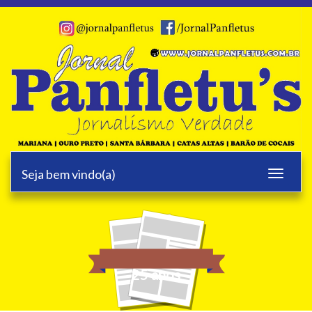
Seja bem vindo(a)
Toggle
navigati
25 anos