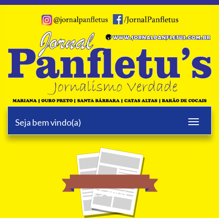
Seja bem vindo(a)
Toggle
navigati
25 anos