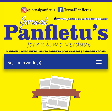
Seja bem vindo(a)
Toggle
navigati
25 anos