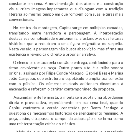
constante em cena. A movimentação dos atores e a construção
visual criam imagens impactantes que dialogam com a tradição
literária ao mesmo tempo em que rompem com suas leituras mais
convencionais.
No centro da montagem, Capitu surge em múltiplas camadas,
transitando entre narradora e personagem. A interpretação
destaca sua complexidade e autonomia, afastando-se das leituras
históricas que a reduziram a uma figura enigmática ou suspeita.
Nesta versão, a personagem não busca absolvição, mas afirma sua
existência e reivindica o direito à própria narrativa.
O elenco se destaca pela coesão e entrega, contribuindo para o
ritmo envolvente da peça. Outro ponto alto é a trilha sonora
original, assinada por Filipe Conde Mascaro, Gabriel Baez e Marina
João Cangussu, que estrutura o espetáculo e amplia sua conexão
com o público. Os números musicais adicionam dinamismo à
encenação e reforçam o caráter contemporâneo da proposta.
Assumidamente feminista, a montagem adota uma abordagem
direta e provocativa, especialmente em sua cena final, quando
Capitu confronta a versão construída por Bento Santiago e
questiona os mecanismos históricos de silenciamento feminino. A
peça, assim, ultrapassa o campo da adaptação e se firma como
uma reinterpretação crítica do clássico.
Mais do que revisitar uma obra consagrada, o espetáculo