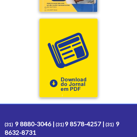
9 8880-3046 |
9 8578-4257 |
9
(31)
(31)
(31)
8632-8731