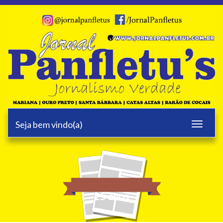
Seja bem vindo(a)
Toggle
navigati
25 anos