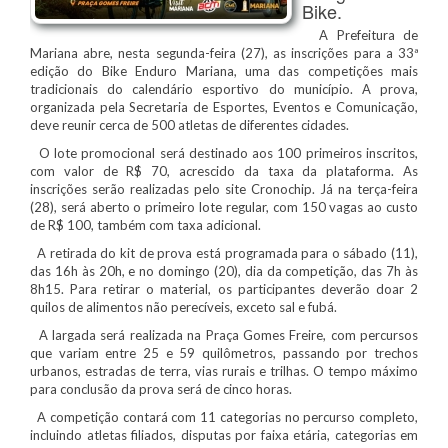
Bike.
A Prefeitura de
Mariana abre, nesta segunda-feira (27), as inscrições para a 33ª
edição do Bike Enduro Mariana, uma das competições mais
tradicionais do calendário esportivo do município. A prova,
organizada pela Secretaria de Esportes, Eventos e Comunicação,
deve reunir cerca de 500 atletas de diferentes cidades.
O lote promocional será destinado aos 100 primeiros inscritos,
com valor de R$ 70, acrescido da taxa da plataforma. As
inscrições serão realizadas pelo site Cronochip. Já na terça-feira
(28), será aberto o primeiro lote regular, com 150 vagas ao custo
de R$ 100, também com taxa adicional.
A retirada do kit de prova está programada para o sábado (11),
das 16h às 20h, e no domingo (20), dia da competição, das 7h às
8h15. Para retirar o material, os participantes deverão doar 2
quilos de alimentos não perecíveis, exceto sal e fubá.
A largada será realizada na Praça Gomes Freire, com percursos
que variam entre 25 e 59 quilômetros, passando por trechos
urbanos, estradas de terra, vias rurais e trilhas. O tempo máximo
para conclusão da prova será de cinco horas.
A competição contará com 11 categorias no percurso completo,
incluindo atletas filiados, disputas por faixa etária, categorias em