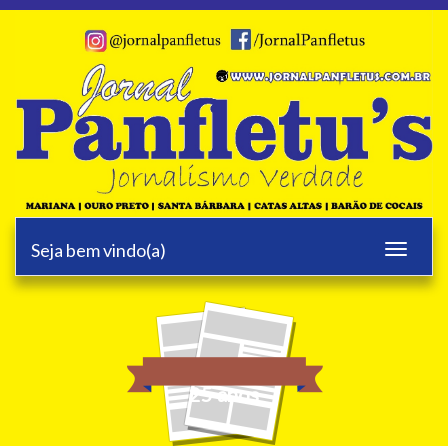
Seja bem vindo(a)
Toggle
navigati
25 anos