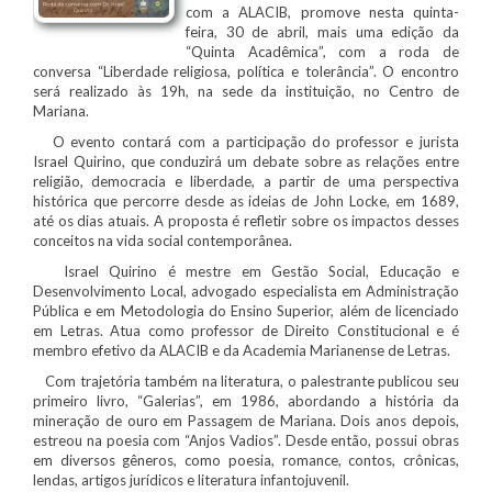
com a ALACIB, promove nesta quinta-
feira, 30 de abril, mais uma edição da
“Quinta Acadêmica”, com a roda de
conversa “Liberdade religiosa, política e tolerância”. O encontro
será realizado às 19h, na sede da instituição, no Centro de
Mariana.
O evento contará com a participação do professor e jurista
Israel Quirino, que conduzirá um debate sobre as relações entre
religião, democracia e liberdade, a partir de uma perspectiva
histórica que percorre desde as ideias de John Locke, em 1689,
até os dias atuais. A proposta é refletir sobre os impactos desses
conceitos na vida social contemporânea.
Israel Quirino é mestre em Gestão Social, Educação e
Desenvolvimento Local, advogado especialista em Administração
Pública e em Metodologia do Ensino Superior, além de licenciado
em Letras. Atua como professor de Direito Constitucional e é
membro efetivo da ALACIB e da Academia Marianense de Letras.
Com trajetória também na literatura, o palestrante publicou seu
primeiro livro, “Galerias”, em 1986, abordando a história da
mineração de ouro em Passagem de Mariana. Dois anos depois,
estreou na poesia com “Anjos Vadios”. Desde então, possui obras
em diversos gêneros, como poesia, romance, contos, crônicas,
lendas, artigos jurídicos e literatura infantojuvenil.