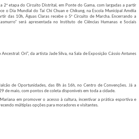
 2ª etapa do Circuito Distrital, em Ponte do Gama, com largadas a partir
ce o Dia Mundial do Tai Chi Chuan e Chikung, na Escola Municipal Amélia
tir das 10h, Águas Claras recebe o 5º Circuito de Marcha. Encerrando a
smurro” será apresentada no Instituto de Ciências Humanas e Sociais
ncestral: Orí”, da artista Jade Silva, na Sala de Exposição Cássio Antunes
Balcão de Oportunidades, das 8h às 16h, no Centro de Convenções. Já a
9 de maio, com pontos de coleta disponíveis em toda a cidade.
iana em promover o acesso à cultura, incentivar a prática esportiva e
erecendo múltiplas opções para moradores e visitantes.