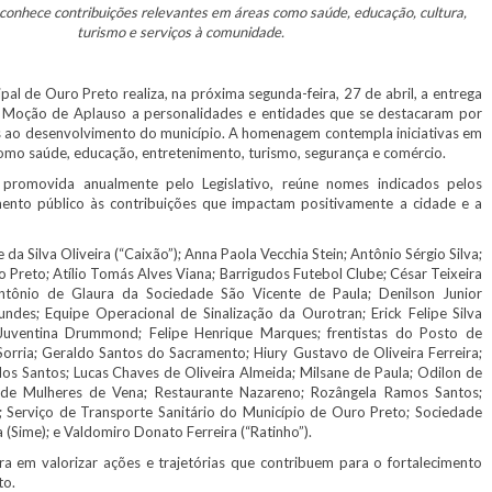
conhece contribuições relevantes em áreas como saúde, educação, cultura,
turismo e serviços à comunidade.
 de Ouro Preto realiza, na próxima segunda-feira, 27 de abril, a entrega
e Moção de Aplauso a personalidades e entidades que se destacaram por
s ao desenvolvimento do município. A homenagem contempla iniciativas em
como saúde, educação, entretenimento, turismo, segurança e comércio.
omovida anualmente pelo Legislativo, reúne nomes indicados pelos
nto público às contribuições que impactam positivamente a cidade e a
a Silva Oliveira (“Caixão”); Anna Paola Vecchia Stein; Antônio Sérgio Silva;
Preto; Atílio Tomás Alves Viana; Barrigudos Futebol Clube; César Teixeira
ntônio de Glaura da Sociedade São Vicente de Paula; Denilson Junior
ndes; Equipe Operacional de Sinalização da Ourotran; Erick Felipe Silva
 Juventina Drummond; Felipe Henrique Marques; frentistas do Posto de
rria; Geraldo Santos do Sacramento; Hiury Gustavo de Oliveira Ferreira;
dos Santos; Lucas Chaves de Oliveira Almeida; Milsane de Paula; Odilon de
ede Mulheres de Vena; Restaurante Nazareno; Rozângela Ramos Santos;
 Serviço de Transporte Sanitário do Município de Ouro Preto; Sociedade
(Sime); e Valdomiro Donato Ferreira (“Ratinho”).
a em valorizar ações e trajetórias que contribuem para o fortalecimento
to.