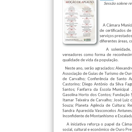
Sessão solene re
A Câmara Municipal
de certificados d
serviços prestado
diferentes áreas, 
A solenidade, pr
vereadores como forma de reconhecime
qualidade de vida da população.
Neste ano, serão agraciados: Alexandre d
Associação de Guias de Turismo de Ouro 
de Carvalho; Conferência de Santo A
Castorino; Diego Antônio da Silva Fagu
Santos; Fanfarra da Escola Municipal
Gasolina Horto dos Contos; Fundação So
Itamar Teixeira de Carvalho; José Luiz 
Souza; Planeta Agência de Cultura; R
Sandra Aparecida Vasconcelos Antunes;
Inconfidente de Montanhismo e Escalada 
A iniciativa reforça o papel da Câmar
social, cultural e econômico de Ouro Pre