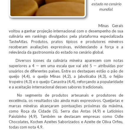
estado no cenário
mundial.
Minas Gerais
voltou a ganhar projeção internacional com o desempenho de sua
culinária em rankings divulgados pela plataforma especializada
TasteAtlas. Produtos, pratos típicos e produtores mineiros
receberam avaliações expressivas, evidenciando a força e a
relevância da gastronomia do estado no cenário global.
Diversos ícones da culinária mineira aparecem com notas
superiores a 4 — em uma escala que vai até 5 — atribuídas por
usuários de diferentes países. Entre os destaques estão o pão de
queijo (4,4), o queijo Minas (4,2), a jabuticaba (4,3), o feijão
tropeiro (4,3) e o queijo Canastra (4,4), reforçando a popularidade
e a aceitação internacional desses sabores tradicionais.
No segmento de produtos artesanais e produtores de
excelência, os resultados são ainda mais expressivos. Queijarias e
marcas mineiras alcançaram pontuações próximas da máxima,
como Roça da Cidade (5), Serra das Antas (4,9) e Laticínios
Paiolzinho (4,9). Também se destacam empresas como Odle
Chocolates, Kochen Azeites Saborizados e Azeite de Oliva Orfeu,
todas com nota 4,9.