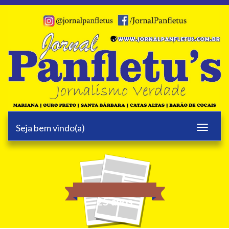
Seja bem vindo(a)
Toggle
navigati
25 anos