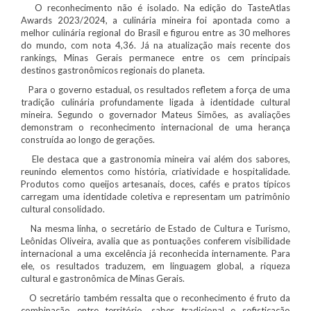
O reconhecimento não é isolado. Na edição do TasteAtlas
Awards 2023/2024, a culinária mineira foi apontada como a
melhor culinária regional do Brasil e figurou entre as 30 melhores
do mundo, com nota 4,36. Já na atualização mais recente dos
rankings, Minas Gerais permanece entre os cem principais
destinos gastronômicos regionais do planeta.
Para o governo estadual, os resultados refletem a força de uma
tradição culinária profundamente ligada à identidade cultural
mineira. Segundo o governador Mateus Simões, as avaliações
demonstram o reconhecimento internacional de uma herança
construída ao longo de gerações.
Ele destaca que a gastronomia mineira vai além dos sabores,
reunindo elementos como história, criatividade e hospitalidade.
Produtos como queijos artesanais, doces, cafés e pratos típicos
carregam uma identidade coletiva e representam um patrimônio
cultural consolidado.
Na mesma linha, o secretário de Estado de Cultura e Turismo,
Leônidas Oliveira, avalia que as pontuações conferem visibilidade
internacional a uma excelência já reconhecida internamente. Para
ele, os resultados traduzem, em linguagem global, a riqueza
cultural e gastronômica de Minas Gerais.
O secretário também ressalta que o reconhecimento é fruto da
combinação entre território, saber tradicional e sofisticação