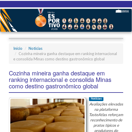
Início
Notícias
Cozinha mineira ganha destaque em ranking internacional
e consolida Minas como destino gastronômico global
Cozinha mineira ganha destaque em
ranking internacional e consolida Minas
como destino gastronômico global
Notícias
Avaliações elevadas
na plataforma
TasteAtlas reforçam
reconhecimento de
pratos típicos e
produtores do