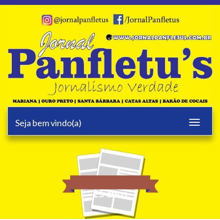
Seja bem vindo(a)
Toggle
navigati
25 anos