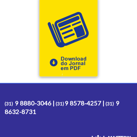
9 8880-3046 |
9 8578-4257 |
9
(31)
(31)
(31)
8632-8731