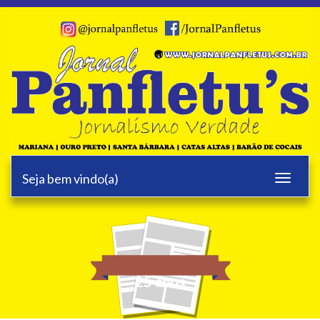
Seja bem vindo(a)
Toggle
navigati
25 anos