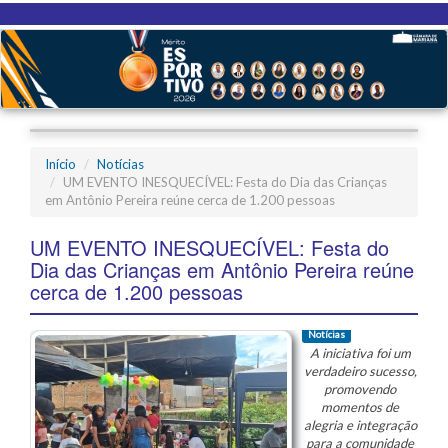
Início
Notícias
UM EVENTO INESQUECÍVEL: Festa do Dia das Crianças
em Antônio Pereira reúne cerca de 1.200 pessoas
UM EVENTO INESQUECÍVEL: Festa do
Dia das Crianças em Antônio Pereira reúne
cerca de 1.200 pessoas
Notícias
A iniciativa foi um
verdadeiro sucesso,
promovendo
momentos de
alegria e integração
para a comunidade