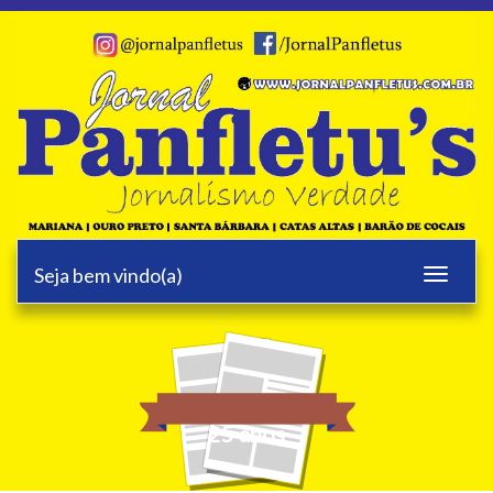
Seja bem vindo(a)
Toggle
navigati
25 anos